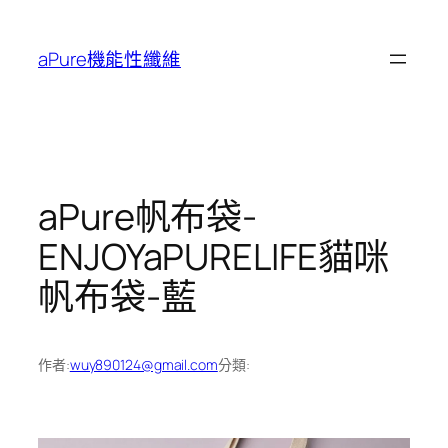
跳
至
aPure機能性纖維
主
要
內
容
aPure帆布袋-
ENJOYaPURELIFE貓咪
帆布袋-藍
作者:
wuy890124@gmail.com
分類: