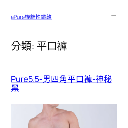
跳
至
aPure機能性纖維
主
要
內
容
分類:
平口褲
Pure5.5-男四角平口褲-神秘
黑