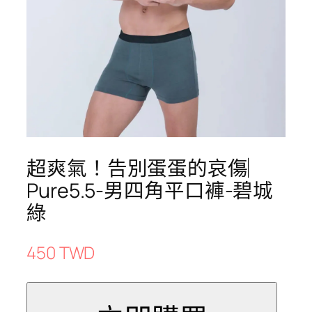
超爽氣！告別蛋蛋的哀傷︳
Pure5.5-男四角平口褲-碧城
綠
450 TWD