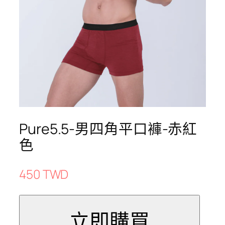
Pure5.5-男四角平口褲-赤紅
色
450 TWD