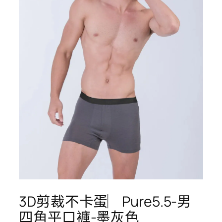
3D剪裁不卡蛋︳Pure5.5-男
四角平口褲-墨灰色