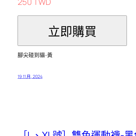
250 TWD
腳尖碰到貓-黃
19 11 月, 2024
［L、XL號］雙色運動襪-黑