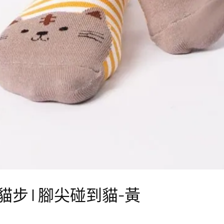
步 | 腳尖碰到貓-黃