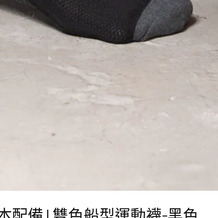
配備 | 雙色船型運動襪-黑色