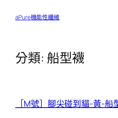
跳
至
aPure機能性纖維
主
要
內
容
分類:
船型襪
［M號］腳尖碰到貓-黃-船