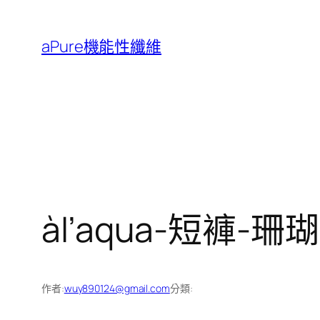
跳
至
aPure機能性纖維
主
要
內
容
àl’aqua-短褲-珊
作者:
wuy890124@gmail.com
分類: