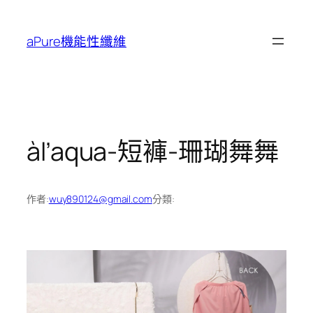
跳
至
aPure機能性纖維
主
要
內
容
àl’aqua-短褲-珊瑚舞舞
作者:
wuy890124@gmail.com
分類: