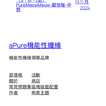
［S、M、L號］
19 11 月,
PureMeowMeow-厭世喵-中
2024
筒
aPure機能性纖維
機能性纖維領導品牌
部落格
活動
關於
商店
常見問題集
區塊版面配置
作者
佈景主題