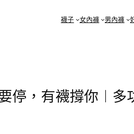
襪子
女內褲
男內褲
要停，有襪撐你︱多