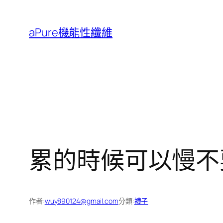
跳
至
aPure機能性纖維
主
要
內
容
累的時候可以慢不
作者:
wuy890124@gmail.com
分類:
襪子