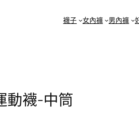
襪子
女內褲
男內褲
運動襪-中筒