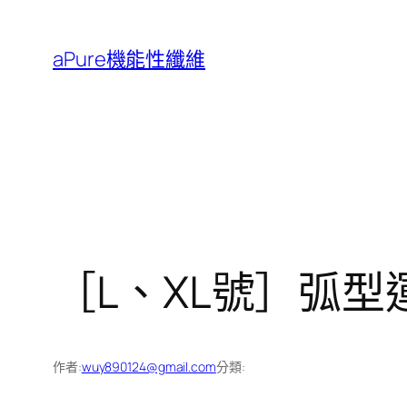
跳
至
aPure機能性纖維
主
要
內
容
［L、XL號］弧型
作者:
wuy890124@gmail.com
分類: