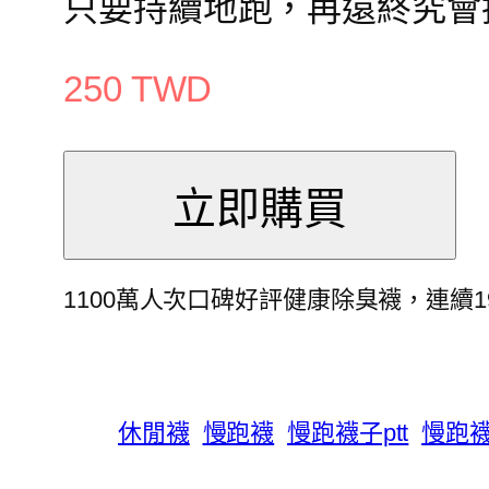
只要持續地跑，再遠終究會抵
250 TWD
1100萬人次口碑好評健康除臭襪，連續
休閒襪
慢跑襪
慢跑襪子ptt
慢跑襪