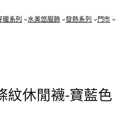
好暖系列
水美悠服飾
發熱系列
門市
橫條紋休閒襪-寶藍色