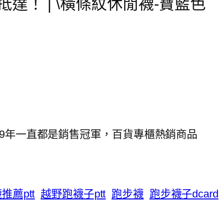
達！ | \橫條紋休閒襪-寶藍色
19年一直都是銷售冠軍，百貨專櫃熱銷商品
推薦ptt
越野跑襪子ptt
跑步襪
跑步襪子dcard