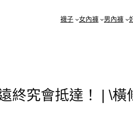
襪子
女內褲
男內褲
終究會抵達！ | \