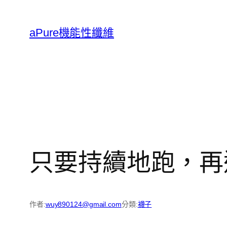
跳
至
aPure機能性纖維
主
要
內
容
只要持續地跑，再遠
作者:
wuy890124@gmail.com
分類:
襪子