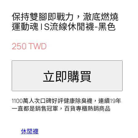
保持雙腳即戰力，澈底燃燒
運動魂 | S流線休閒襪-黑色
250 TWD
1100萬人次口碑好評健康除臭襪，連續19年
一直都是銷售冠軍，百貨專櫃熱銷商品
休閒襪