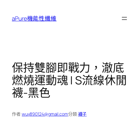
跳
至
aPure機能性纖維
主
要
內
容
保持雙腳即戰力，澈底
燃燒運動魂 | S流線休閒
襪-黑色
作者:
wuy890124@gmail.com
分類:
襪子