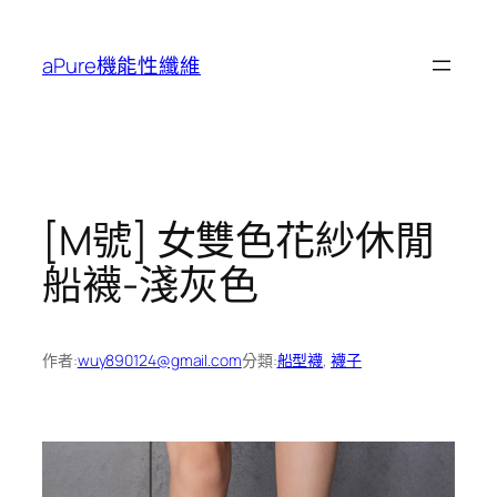
跳
至
aPure機能性纖維
主
要
內
容
[M號] 女雙色花紗休閒
船襪-淺灰色
作者:
wuy890124@gmail.com
分類:
船型襪
, 
襪子