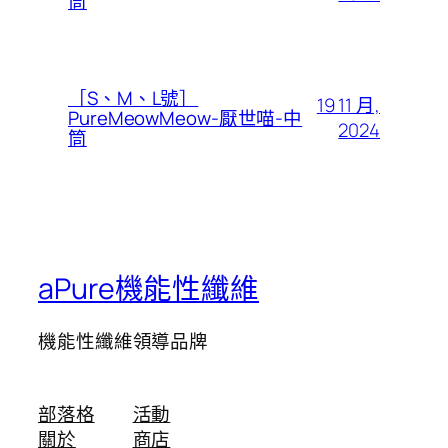
筒
［S、M、L號］
19 11 月,
PureMeowMeow-厭世喵-中
2024
筒
aPure機能性纖維
機能性纖維領導品牌
部落格
活動
關於
商店