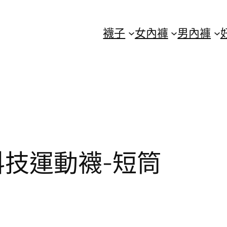
襪子
女內褲
男內褲
科技運動襪-短筒