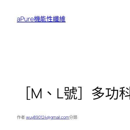
跳
至
aPure機能性纖維
主
要
內
容
［M、L號］多功
作者:
wuy890124@gmail.com
分類: