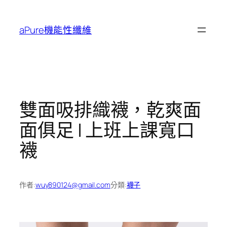
跳
至
aPure機能性纖維
主
要
內
容
雙面吸排織襪，乾爽面
面俱足 | 上班上課寬口
襪
作者:
wuy890124@gmail.com
分類:
襪子