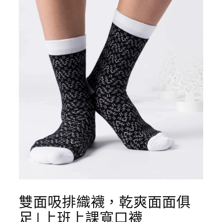
雙面吸排織襪，乾爽面面俱
足 | 上班上課寬口襪