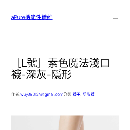
跳
至
aPure機能性纖維
主
要
內
容
［L號］素色魔法淺口
襪-深灰-隱形
作者:
wuy890124@gmail.com
分類:
襪子
, 
隱形襪