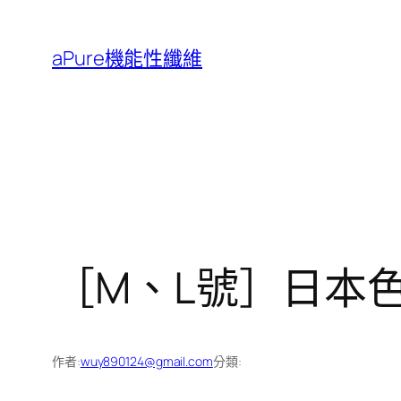
跳
至
aPure機能性纖維
主
要
內
容
［M、L號］日本
作者:
wuy890124@gmail.com
分類: