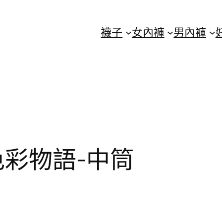
襪子
女內褲
男內褲
色彩物語-中筒