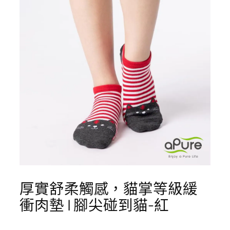
厚實舒柔觸感，貓掌等級緩
衝肉墊 | 腳尖碰到貓-紅