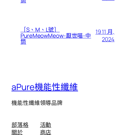
筒
［S、M、L號］
19 11 月,
PureMeowMeow-厭世喵-中
2024
筒
aPure機能性纖維
機能性纖維領導品牌
部落格
活動
關於
商店