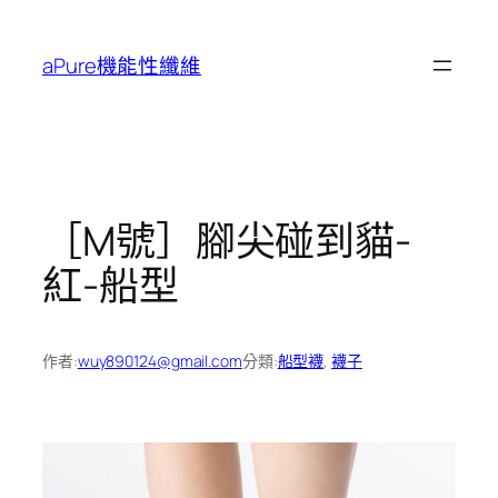
跳
至
aPure機能性纖維
主
要
內
容
［M號］腳尖碰到貓-
紅-船型
作者:
wuy890124@gmail.com
分類:
船型襪
, 
襪子