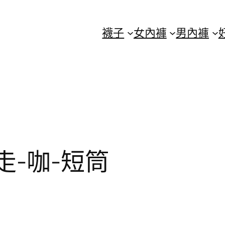
襪子
女內褲
男內褲
-咖-短筒