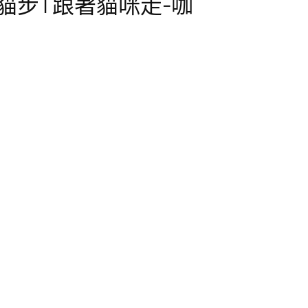
步 | 跟著貓咪走-咖