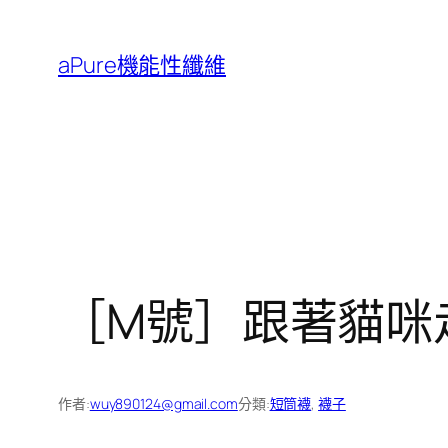
跳
至
aPure機能性纖維
主
要
內
容
［M號］跟著貓咪走
作者:
wuy890124@gmail.com
分類:
短筒襪
, 
襪子