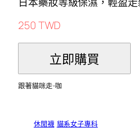
日本藥妝等級保濕，輕盈走貓
250 TWD
跟著貓咪走-咖
休閒襪
貓系女子專科