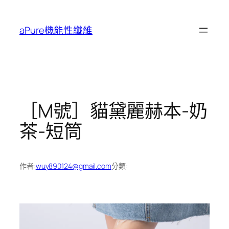
跳
至
aPure機能性纖維
主
要
內
容
［M號］貓黛麗赫本-奶
茶-短筒
作者:
wuy890124@gmail.com
分類: