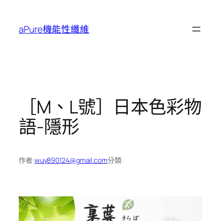
跳
至
aPure機能性纖維
主
要
內
容
［M、L號］日本色彩物
語-隱形
作者:
wuy890124@gmail.com
分類: