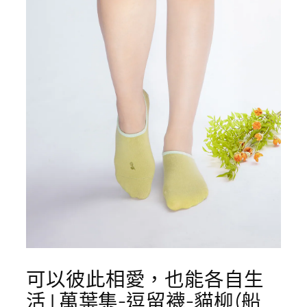
可以彼此相愛，也能各自生
活 | 萬葉集-逗留襪-貓柳(船