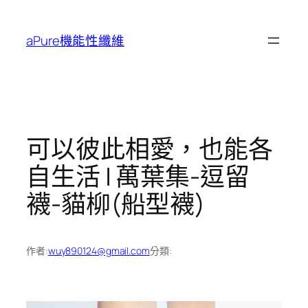
跳
至
aPure機能性纖維
主
要
內
容
可以彼此相愛，也能各
自生活 | 萬葉集-逗留
襪-貓柳(船型襪)
作者:
wuy890124@gmail.com
分類: