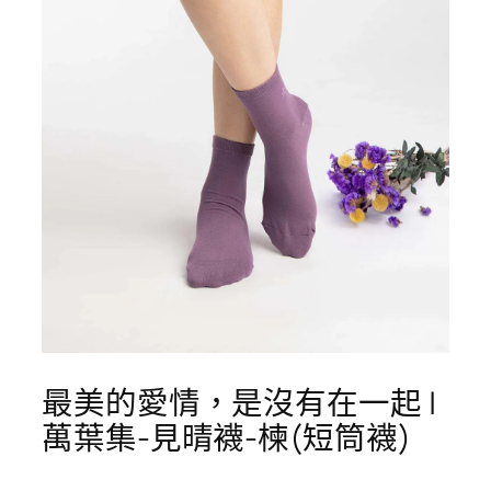
最美的愛情，是沒有在一起 |
萬葉集-見晴襪-楝(短筒襪)