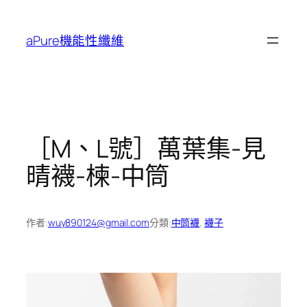
跳
至
aPure機能性纖維
主
要
內
容
［M、L號］萬葉集-見
晴襪-楝-中筒
作者:
wuy890124@gmail.com
分類:
中筒襪
, 
襪子