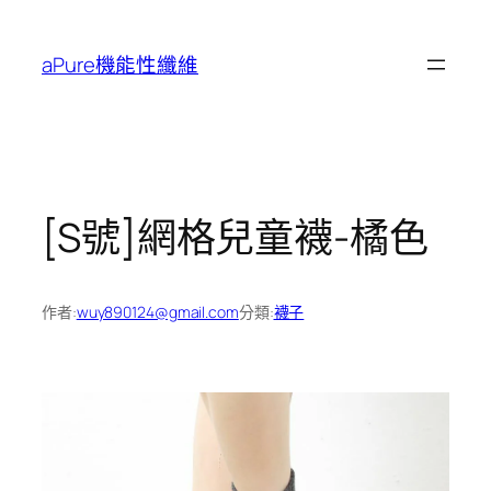
跳
至
aPure機能性纖維
主
要
內
容
[S號]網格兒童襪-橘色
作者:
wuy890124@gmail.com
分類:
襪子