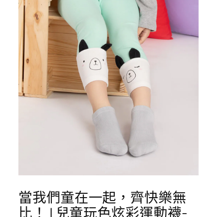
當我們童在一起，齊快樂無
比！ | 兒童玩色炫彩運動襪-