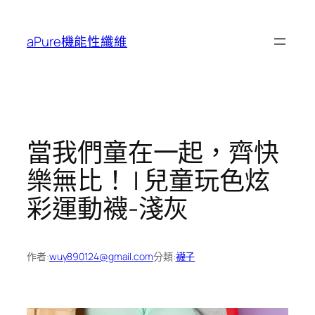
跳
至
aPure機能性纖維
主
要
內
容
當我們童在一起，齊快
樂無比！ | 兒童玩色炫
彩運動襪-淺灰
作者:
wuy890124@gmail.com
分類:
襪子