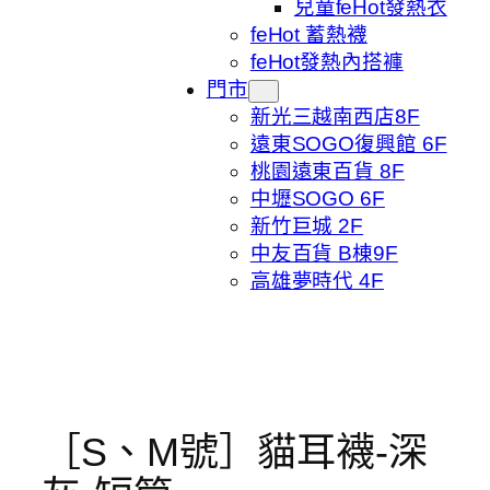
兒童feHot發熱衣
feHot 蓄熱襪
feHot發熱內搭褲
門市
新光三越南西店8F
遠東SOGO復興館 6F
桃園遠東百貨 8F
中壢SOGO 6F
新竹巨城 2F
中友百貨 B棟9F
高雄夢時代 4F
［S、M號］貓耳襪-深