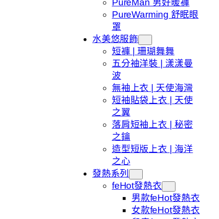
PureMan 男好暖褲
PureWarming 舒眠眼
罩
水美悠服飾
短褲 | 珊瑚舞舞
五分袖洋裝 | 漾漾曼
波
無袖上衣 | 天使海灣
短袖貼袋上衣 | 天使
之翼
落肩短袖上衣 | 秘密
之鑰
造型短版上衣 | 海洋
之心
發熱系列
feHot發熱衣
男款feHot發熱衣
女款feHot發熱衣