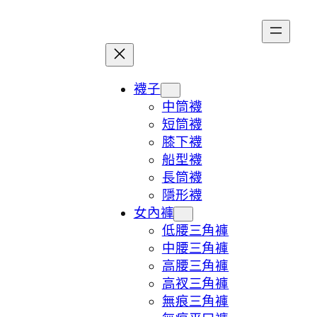
跳
至
主
要
內
襪子
容
中筒襪
短筒襪
膝下襪
船型襪
長筒襪
隱形襪
女內褲
低腰三角褲
中腰三角褲
高腰三角褲
高衩三角褲
無痕三角褲