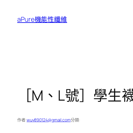
跳
至
aPure機能性纖維
主
要
內
容
［M、L號］學生襪
作者:
wuy890124@gmail.com
分類: