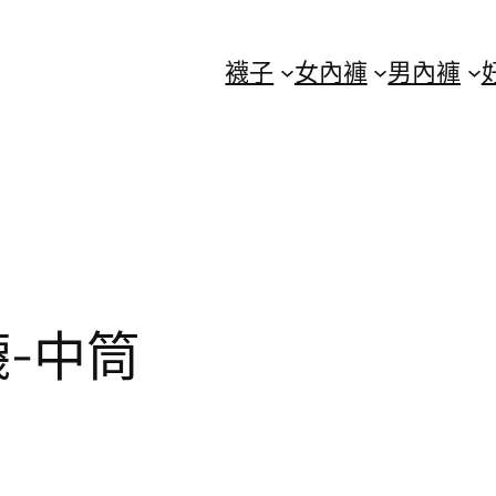
襪子
女內褲
男內褲
-中筒