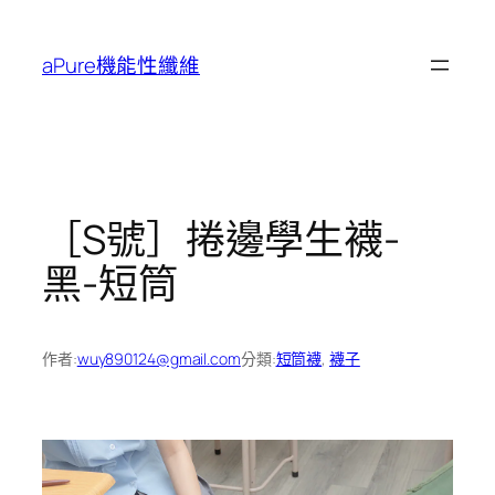
跳
至
aPure機能性纖維
主
要
內
容
［S號］捲邊學生襪-
黑-短筒
作者:
wuy890124@gmail.com
分類:
短筒襪
, 
襪子