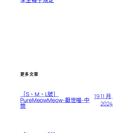
學生襪子規定
更多文章
［S、M、L號］
19 11 月,
PureMeowMeow-厭世喵-中
2024
筒