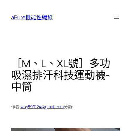
跳
至
aPure機能性纖維
主
要
內
容
［M、L、XL號］多功
吸濕排汗科技運動襪-
中筒
作者:
wuy890124@gmail.com
分類: