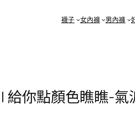
襪子
女內褲
男內褲
| 給你點顏色瞧瞧-氣