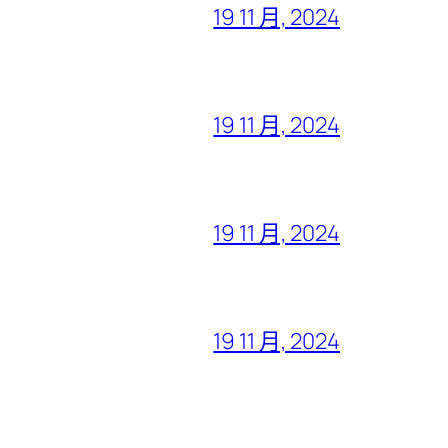
19 11 月, 2024
19 11 月, 2024
19 11 月, 2024
19 11 月, 2024