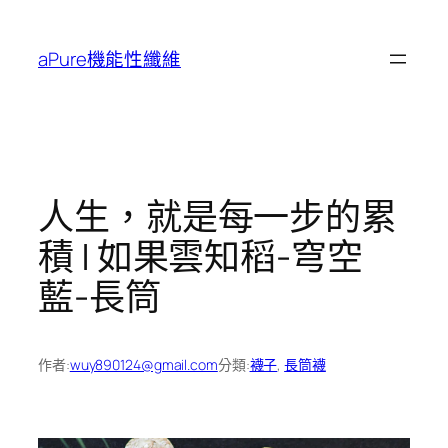
跳
至
aPure機能性纖維
主
要
內
容
人生，就是每一步的累
積 | 如果雲知稻-穹空
藍-長筒
作者:
wuy890124@gmail.com
分類:
襪子
, 
長筒襪