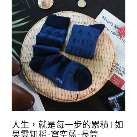
人生，就是每一步的累積 | 如
果雲知稻-穹空藍-長筒