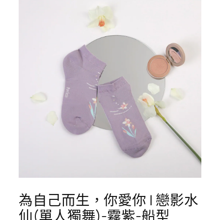
為自己而生，你愛你 | 戀影水
仙(單人獨舞)-霧紫-船型