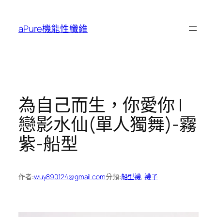
跳
至
aPure機能性纖維
主
要
內
容
為自己而生，你愛你 |
戀影水仙(單人獨舞)-霧
紫-船型
作者:
wuy890124@gmail.com
分類:
船型襪
, 
襪子