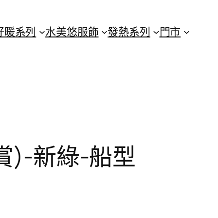
好暖系列
水美悠服飾
發熱系列
門市
)-新綠-船型