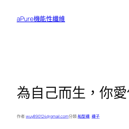
跳
至
aPure機能性纖維
主
要
內
容
為自己而生，你愛你
作者:
wuy890124@gmail.com
分類:
船型襪
, 
襪子