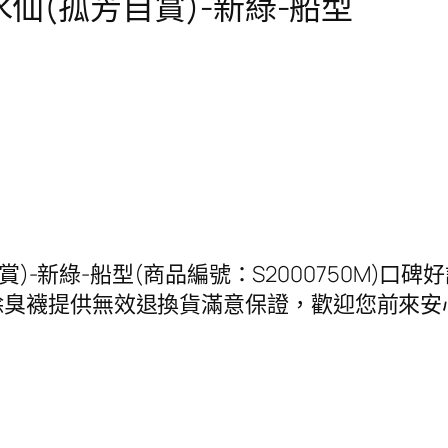
水仙(孤芳自賞)-新綠-船型
自賞)-新綠-船型(商品編號：S2000750M)口
除臭襪提供無效退換貨滿意保證，歡迎您前來安