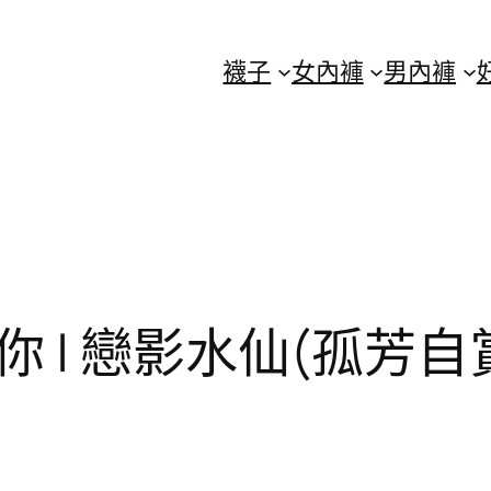
襪子
女內褲
男內褲
 | 戀影水仙(孤芳自賞