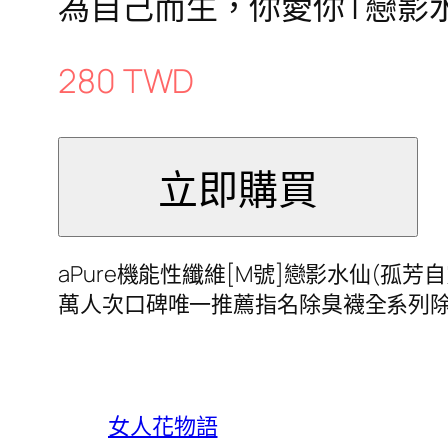
為自己而生，你愛你 | 戀影
280 TWD
aPure機能性纖維[M號]戀影水仙(孤芳
萬人次口碑唯一推薦指名除臭襪全系列
女人花物語