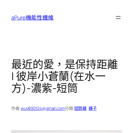
跳
至
aPure機能性纖維
主
要
內
容
最近的愛，是保持距離
| 彼岸小蒼蘭(在水一
方)-濃紫-短筒
作者:
wuy890124@gmail.com
分類:
短筒襪
, 
襪子