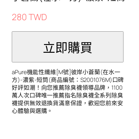
280 TWD
aPure機能性纖維[M號]彼岸小蒼蘭(在水一
方)-濃紫-短筒(商品編號：S2001076M)口碑
好評如潮！向您推薦除臭襪領導品牌，1100
萬人次口碑唯一推薦指名除臭襪全系列除臭
襪提供無效退換貨滿意保證，歡迎您前來安
心體驗與選購。