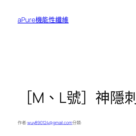
跳
至
aPure機能性纖維
主
要
內
容
［M、L號］神隱刺
作者:
wuy890124@gmail.com
分類: