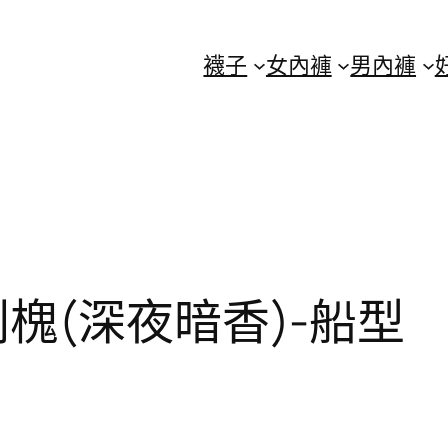
襪子
女內褲
男內褲
槐(深夜暗香)-船型