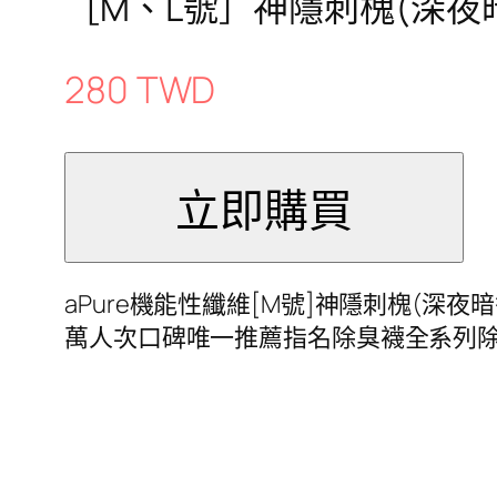
［M、L號］神隱刺槐(深夜
280 TWD
aPure機能性纖維[M號]神隱刺槐(深夜
萬人次口碑唯一推薦指名除臭襪全系列