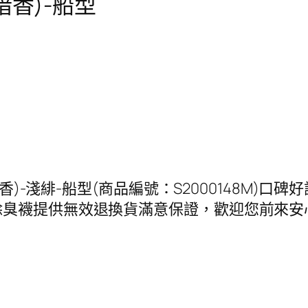
暗香)-船型
暗香)-淺緋-船型(商品編號：S2000148M)口
除臭襪提供無效退換貨滿意保證，歡迎您前來安