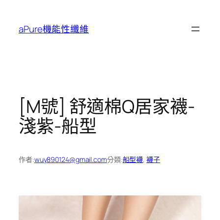
跳
至
aPure機能性纖維
主
要
內
容
[M號] 舒適棉Q居家襪-
淺紫-船型
作者:
wuy890124@gmail.com
分類:
船型襪
, 
襪子