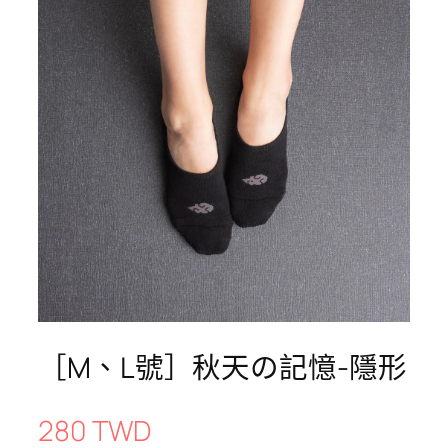
［M、L號］秋天の記憶-隱形
280 TWD