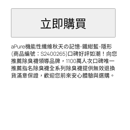
aPure機能性纖維秋天の記憶-鐵紺藍-隱形
(商品編號：S2400265)口碑好評如潮！向您
推薦除臭襪領導品牌，1100萬人次口碑唯一
推薦指名除臭襪全系列除臭襪提供無效退換
貨滿意保證，歡迎您前來安心體驗與選購。