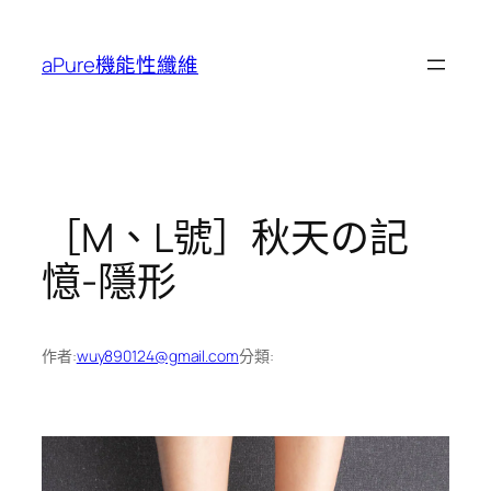
跳
至
aPure機能性纖維
主
要
內
容
［M、L號］秋天の記
憶-隱形
作者:
wuy890124@gmail.com
分類: