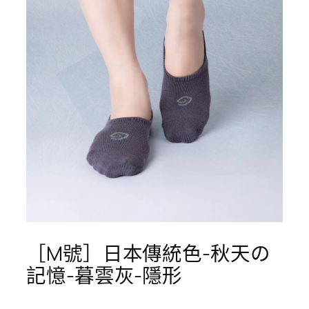
［M號］日本傳統色-秋天の
記憶-暮雲灰-隱形