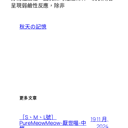
呈現弱鹼性反應，除非
秋天の記憶
更多文章
［S、M、L號］
19 11 月,
PureMeowMeow-厭世喵-中
2024