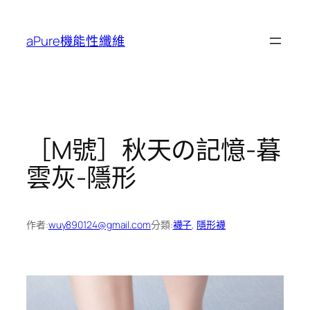
跳
至
aPure機能性纖維
主
要
內
容
［M號］秋天の記憶-暮
雲灰-隱形
作者:
wuy890124@gmail.com
分類:
襪子
, 
隱形襪