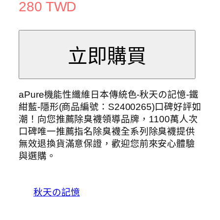
280 TWD
aPure機能性纖維日本傳統色-秋天の記憶-鐵
紺藍-隱形(商品編號：S2400265)口碑好評如
潮！向您推薦除臭襪領導品牌，1100萬人次
口碑唯一推薦指名除臭襪全系列除臭襪提供
無效退換貨滿意保證，歡迎您前來安心體驗
與選購。
秋天の記憶