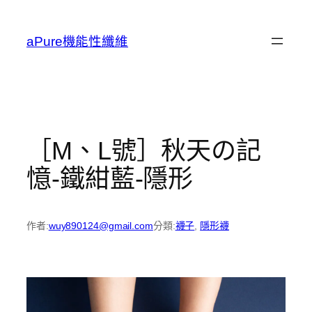
跳
至
aPure機能性纖維
主
要
內
容
［M、L號］秋天の記
憶-鐵紺藍-隱形
作者:
wuy890124@gmail.com
分類:
襪子
, 
隱形襪