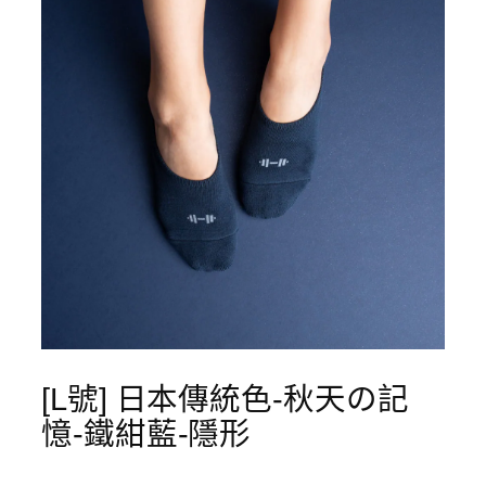
[L號] 日本傳統色-秋天の記
憶-鐵紺藍-隱形