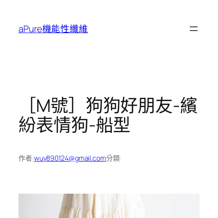
跳
至
aPure機能性纖維
主
要
內
容
［M號］狗狗好朋友-繽
紛表情狗-船型
作者:
wuy890124@gmail.com
分類: