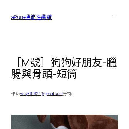
跳
至
aPure機能性纖維
主
要
內
容
［M號］狗狗好朋友-臘
腸與骨頭-短筒
作者:
wuy890124@gmail.com
分類: