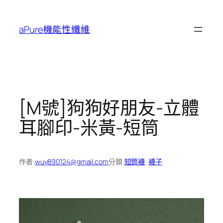
跳
至
aPure機能性纖維
主
要
內
容
[M號]狗狗好朋友-立體
耳腳印-米黃-短筒
作者:
wuy890124@gmail.com
分類:
短筒襪
, 
襪子