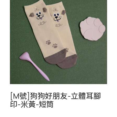
[M號]狗狗好朋友-立體耳腳
印-米黃-短筒