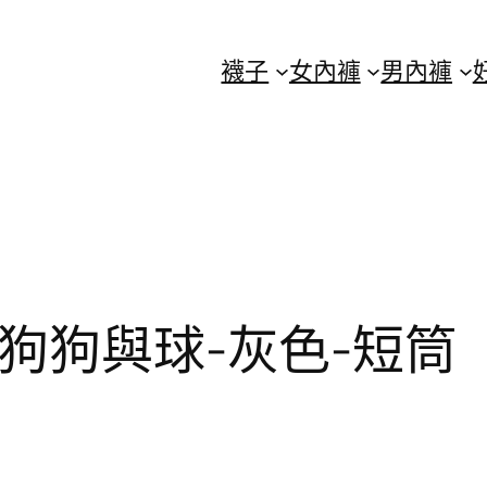
襪子
女內褲
男內褲
-狗狗與球-灰色-短筒