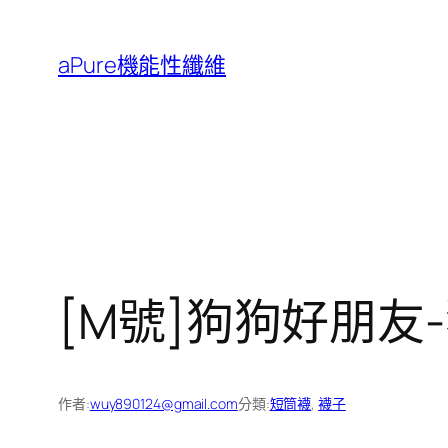
跳
至
aPure機能性纖維
主
要
內
容
[M號]狗狗好朋友
作者:
wuy890124@gmail.com
分類:
短筒襪
, 
襪子