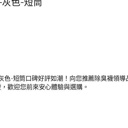
-灰色-短筒
球-灰色-短筒口碑好評如潮！向您推薦除臭襪領導
證，歡迎您前來安心體驗與選購。