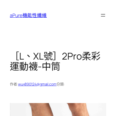
跳
至
aPure機能性纖維
主
要
內
容
［L、XL號］2Pro柔彩
運動襪-中筒
作者:
wuy890124@gmail.com
分類: