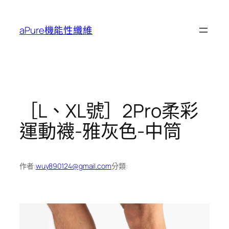
跳
至
aPure機能性纖維
主
要
內
容
［L、XL號］2Pro柔彩
運動襪-雅灰色-中筒
作者:
wuy890124@gmail.com
分類: