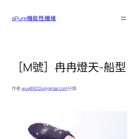
跳
至
aPure機能性纖維
主
要
內
容
［M號］冉冉燈天-船型
作者:
wuy890124@gmail.com
分類: