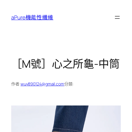
跳
至
aPure機能性纖維
主
要
內
容
［M號］心之所龜-中筒
作者:
wuy890124@gmail.com
分類: