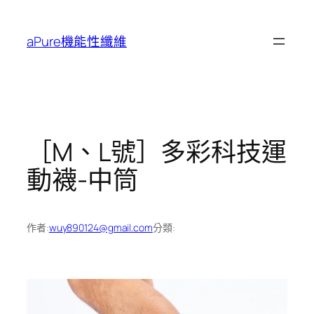
跳
至
aPure機能性纖維
主
要
內
容
［M、L號］多彩科技運
動襪-中筒
作者:
wuy890124@gmail.com
分類: