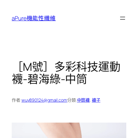
跳
至
aPure機能性纖維
主
要
內
容
［M號］多彩科技運動
襪-碧海綠-中筒
作者:
wuy890124@gmail.com
分類:
中筒襪
, 
襪子