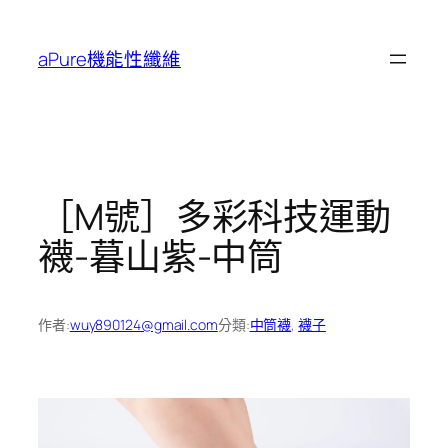
跳
至
aPure機能性纖維
主
要
內
容
［M號］多彩科技運動
襪-暮山紫-中筒
作者:
wuy890124@gmail.com
分類:
中筒襪
, 
襪子