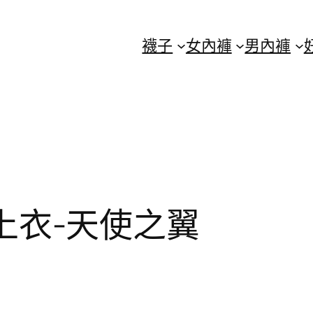
襪子
女內褲
男內褲
貼袋上衣-天使之翼