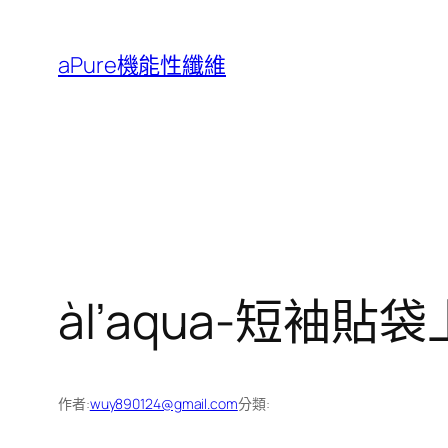
跳
至
aPure機能性纖維
主
要
內
容
àl’aqua-短袖
作者:
wuy890124@gmail.com
分類: