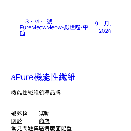
［S、M、L號］
19 11 月,
PureMeowMeow-厭世喵-中
2024
筒
aPure機能性纖維
機能性纖維領導品牌
部落格
活動
關於
商店
常見問題集
區塊版面配置