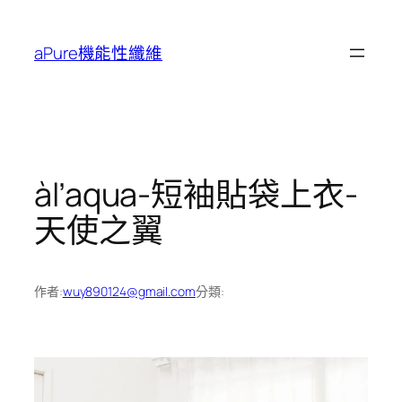
跳
至
aPure機能性纖維
主
要
內
容
àl’aqua-短袖貼袋上衣-
天使之翼
作者:
wuy890124@gmail.com
分類: