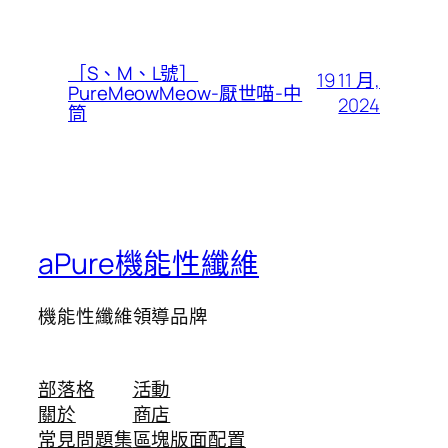
［S、M、L號］
19 11 月,
PureMeowMeow-厭世喵-中
2024
筒
aPure機能性纖維
機能性纖維領導品牌
部落格
活動
關於
商店
常見問題集
區塊版面配置