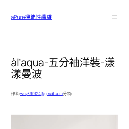
跳
至
aPure機能性纖維
主
要
內
容
àl’aqua-五分袖洋裝-漾
漾曼波
作者:
wuy890124@gmail.com
分類: