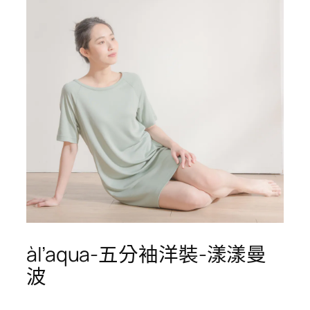
àl’aqua-五分袖洋裝-漾漾曼
波